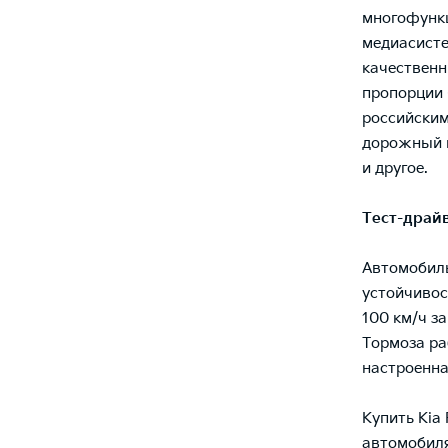
многофункц
медиасисте
качественн
пропорции 
российским
дорожный п
и другое.
Тест-драй
Автомобиль
устойчивос
100 км/ч з
Тормоза ра
настроенна
Купить Kia
автомобиля