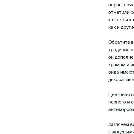
опрос, поч
отметили х
касается ка
как и друг
Обратите в
традиционн
он дополне
хромом и ч
вида имеют
декоративн
Цветовая га
черного и 
антикорроз
Заглянем в
глянцевыми