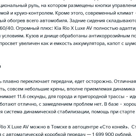
иональный руль, на котором размещены кнопки управлени
мой и круиз-контролем. Кроме этого, современный климат 
ый обогрев всего автомобиля. Задние сидения складываютс
60/40. Огромный плюс: Kia Rio X Luxe AV полностью адапти
 условиям. Кузов и днище обработаны антикоррозийным п
росвет увеличен как и емкость аккумулятора, капот с шум
в
 плавно переключает передачи, едет осторожно. Отличная
ть, совсем небольшие крены, вполне приемлемая динамика 
анимает 11.6 секунды, для города и пригородной трассы – ид
ботают отлично, с замедлением проблем нет. В базе – хоро
я система динамической стабилизации, помощь при старте 
 Rio X Luxe AV можно в Томске в автоцентре «Сто коней». 
 с автоматической коробкой передач — 1 699 900 рублей,