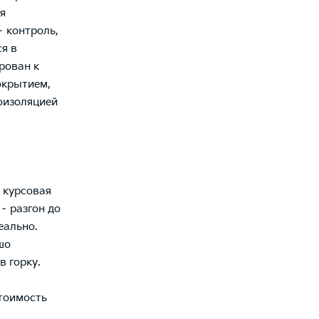
я
– контроль,
я в
рован к
окрытием,
оизоляцией
 курсовая
– разгон до
еально.
шо
в горку.
Стоимость