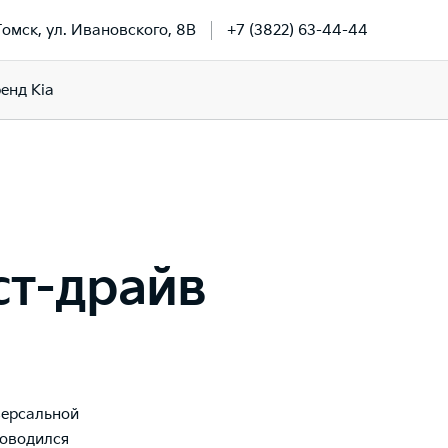
 Томск, ул. Ивановского, 8В
+7 (3822) 63-44-44
енд Kia
ест-драйв
иверсальной
роводился