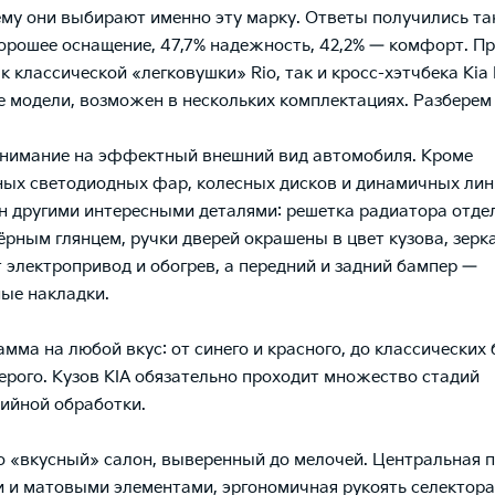
ему они выбирают именно эту марку. Ответы получились та
орошее оснащение, 47,7% надежность, 42,2% — комфорт. П
к классической «легковушки» Rio, так и кросс-хэтчбека Kia R
ие модели, возможен в нескольких комплектациях. Разберем 
нимание на эффектный внешний вид автомобиля. Кроме
ых светодиодных фар, колесных дисков и динамичных ли
н другими интересными деталями: решетка радиатора отде
ёрным глянцем, ручки дверей окрашены в цвет кузова, зерк
 электропривод и обогрев, а передний и задний бампер —
ые накладки.
мма на любой вкус: от синего и красного, до классических 
серого. Кузов KIA обязательно проходит множество стадий
ийной обработки.
о «вкусный» салон, выверенный до мелочей. Центральная п
 и матовыми элементами, эргономичная рукоять селектора