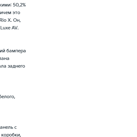
кими: 50,2%
ричем это
io X. Он,
Luxe AV.
ний бампера
лана
ала заднего
белого,
анель с
 коробки,