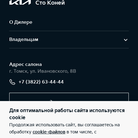
Сто Коней
О Дилере
Владельцам
Адрес салонa
г. Томск, ул. Ивановского, 8В
+7 (3822) 63-44-44
Заказать звонок
Для оптимальной работы сайта используются
cookie
Продолжая использовать сайт, вы соглашаетесь на
© 2026 Юридические лица ООО «Арсенал Моторс»
(Фактический адрес: г. Томск, ул. Ивановского, 8В; Телефон: +7
обработку
cookie-файлов
в том числе, с
(3822) 63-44-44; ИНН: 7017091070; ОГРН: 1047000106581), ООО