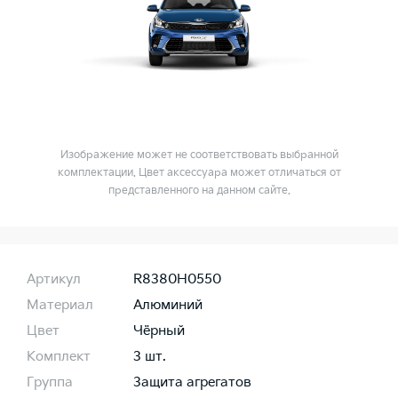
Изображение может не соответствовать выбранной
комплектации. Цвет аксессуара может отличаться от
представленного на данном сайте.
Артикул
R8380H0550
Материал
Алюминий
Цвет
Чёрный
Комплект
3 шт.
Группа
Защита агрегатов