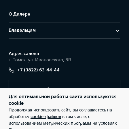
О Дилере
Владельцам
Адрес салонa
г. Томск, ул. Ивановского, 8В
+7 (3822) 63-44-44
Заказать звонок
Для оптимальной работы сайта используются
cookie
Продолжая использовать сайт, вы соглашаетесь на
© 2026 Юридические лица ООО «Арсенал Моторс»
(Фактический адрес: г. Томск, ул. Ивановского, 8В; Телефон: +7
обработку
cookie-файлов
в том числе, с
(3822) 63-44-44; ИНН: 7017091070; ОГРН: 1047000106581), ООО
использованием метрических программ на условиях
«Киа Россия и СНГ» (Фактический адрес: г.Москва, Валовая 26;
Телефон: 8 800 301 08 80; ИНН: 7728674093; ОГРН: